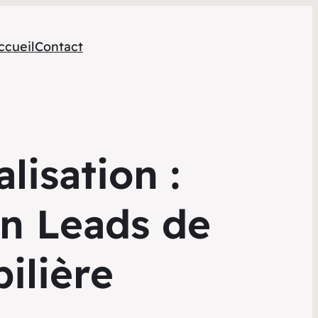
ccueil
Contact
lisation :
en Leads de
ilière