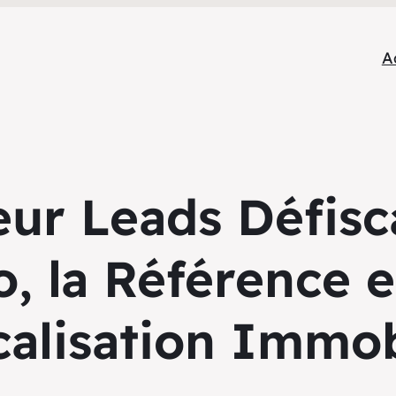
A
ur Leads Défisca
, la Référence 
calisation Immob