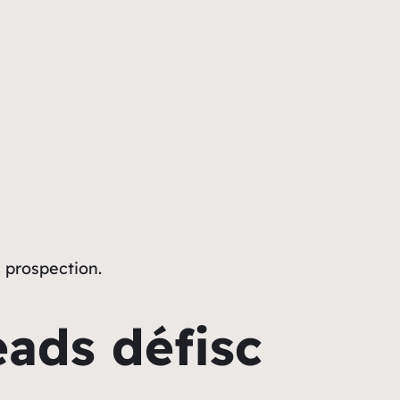
a prospection.
eads défisc