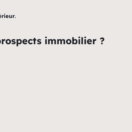
érieur
.
rospects immobilier ?