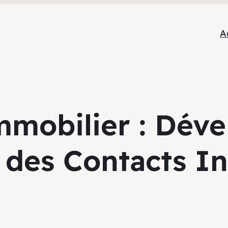
A
mmobilier : Déve
c des Contacts In