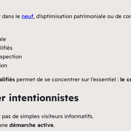
t dans le
neuf
, d’optimisation patrimoniale ou de co
ale
ifiés
ospection
ion
lifiés
permet de se concentrer sur l’essentiel :
le c
r intentionnistes
pas de simples visiteurs informatifs.
 une
démarche active
.