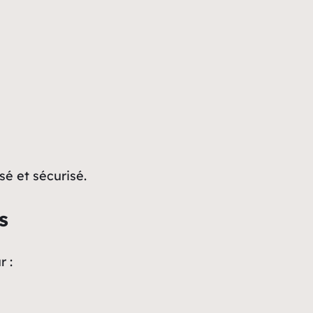
sé et sécurisé.
s
 :